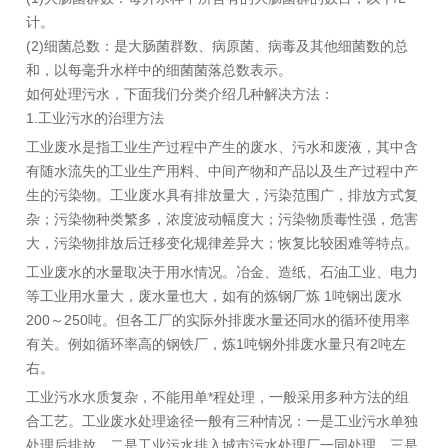
计。
(2)细菌总数：是大肠菌群数、病原菌、病毒及其他细菌数的总
和，以每毫升水样中的细菌菌落总数表示。
如何处理污水，下面我们分类介绍几种解决方法：
1.工业污水的治理方法
工业废水是指工业生产过程中产生的废水、污水和废液，其中含
有随水流失的工业生产用料、中间产物和产品以及生产过程中产
生的污染物。工业废水具有排放量大，污染范围广，排放方式复
杂；污染物种类繁多，浓度波动幅度大；污染物质毒性强，危害
大，污染物排放后迁移变化规律差异大；恢复比较困难等特点。
工业废水的水量取决于用水情况。冶金、造纸、石油工业、电力
等工业用水量大，废水量也大，如有的炼钢厂炼 1吨钢出废水
200～250吨。但各工厂的实际外排废水量还同水的循环使用率
有关。例如循环率高的钢铁厂，炼1吨钢外排废水量只有2吨左
右。
工业污水水质复杂，不能用单*程处理，一般采用多种方法的组
合工艺。工业废水处理途径一般有三种情况：一是工业污水单独
处理后排放，二是工业污水排入城市污水处理厂一同处理，三是