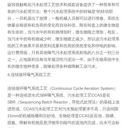
旋转接触氧化污水处理工艺技术和成套设备提供了一种简单和可
靠的污水处理方法。整个污水处理系统中的转轴是*的转动部
分，一旦机器出了故障，一般机械人员都可以进行维修。系统生
物量会根据有机负荷的变化而自动补偿。附在转盘上的微生物是
有生命的，当污水中的有机物增加时，微生物随之增加，相反，
当污水中的有机物减少时，微生物随之减少。所以这污水处理系
统的工作效果不容易受到流量和负荷的突然变化和停电的影响。
运行费用低，只有其他曝气污水处理系统耗电的八分之一到三分
之一。占地面积仅相当常规活性污泥法一半。由于生物系统中生
长的微生物种类多，能够处理各种难降解工业污水。
4.连续循环曝气系统工艺
连续循环曝气系统工艺（Continuous Cycle Aeration System）
是一种连续进水式SBR曝气系统。污水处理工艺CCAS是在
SBR（Sequencing Batch Reactor，序批式处理法）的基础上改
进而成。CCAS污水处理工艺对污水预处理要求不高，只设间隙
15mm的机械格栅和沉砂池。生物处理是CCAS反应池，除磷、
脱氮、降解有机物及悬浮物等功能均在该池内完成，出水可达标