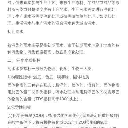
成，但未直接参与生产工艺、未被生产原料、半成品或成品等原
料所污染或只是温度少有上升的水。生产污水需要进行净化处
理；生产废水不需要净化处理或仅需做简单的处理，如冷却处
理。生活污水与生产污水的混合污水称为城市污水。
初期雨水
被污染的雨水主要是指初期雨水。由于初期雨水冲刷了地表的各
种污染物，污染程度很高，故宜作净化处理。
二、 污水水质指标
污水水质指标一般分为物理、化学、生物三大类。
1.物理性指标 温度、色度、嗅和味、固体物质
固体物质的三种存在形态：悬浮的、胶体的、溶解的。固体物质
用总固体量(TS)作为指标，污水处理中常用悬浮固体(SS)表示固
体物质的含量（TDS指标高于1000以上）。
2.化学性指标
(1)化学需氧量(COD)：指用强化学氧化剂(我国法定用重铬酸钾)
在酸性条件下，将有机物氧化成CO2与H2O所消耗的氧量