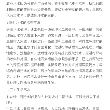
农业污水因为分布面广而分散，难于收集也难于治理，所以只能
利用生物的作用将污染物去除，譬如将高密度的去污菌，直接投
入污染水体，以达到净水的目的。
3.医疗污水的治理方法
医院污水处理，通常包括一级处理和二级处理。一般地说，若处
理后出水排入市政下水道，通常只进行一级处理；若处理后出水
直接排入河道，则需进行一级处理和二级处理；对排放标准严的
地区，为防止水体的富营养化，需进行除磷脱氮三级处理。对酸
性废水、洗相废水、放射性污水等特殊的医院污水，应进行严格
的收集和处理。有些地区为缓解供水紧张的矛盾，已进行医院污
水的深度处理和循环利用。实际采用何种方式处理医院污水，应
综合考虑污水的来源、污水的流向及当地的供水情况等多方面因
素。另外，医院污水处理一个非常重要的方面，就是必须进行消
毒处理，以杀灭各种病原微生物。
（二）生活污水
1.农村生活污水治理方法 针对农村生活污水，可以进行以下处
理：
生活污水→化粪池→厌氧池→人工湿地（种植根系发达、喜湿、