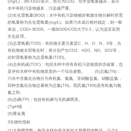
(mg/L)，用CODcr表示，简写为COD。化学需氧量越高，表示
水中有机污染物越多，污染越严重。
(2)生化需氧量(BOD)：水中有机污染物被好氧微生物分解时所需
的氧量称为生化需氧量(mg/L)。如果污水成分相对稳定，则一般
来说，COD> BOD5。一般BOD5/COD大于0.3，认为适宜采用
生化处理。
(3)总需氧量(TOD)：有机物主要元素是C、H、O、N、S等，当
有机物被全部氧化时，将分别产生CO2、H2O、NO、SO2等，
此时需氧量称为总需氧量(TOD)。
(4)总有机碳(TOC)：包括水样中所有有机污染物质的含碳量，也
是评价水样中有机物质质的一个综合参数。 (5)总氮(TN)：
污水中含氮化合物分为有机氮、氨氮、亚硝酸盐氮、硝酸盐氮，
四种含氮化合物总量称为总氮(TN)。凯氏氮(TKN)是有机氮与氨
氮之和。
(6)总磷(TP)：包括有机磷与无机磷两类。
(7)pH值
(8)重金属
3生物性指标
(1)大肠菌群数：每升水样中所含有的大肠菌群的数目，以个/L