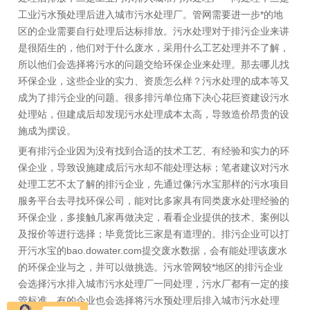
工业污水预处理后进入城市污水处理厂。管网需要进一步*的地
区的企业需要自行处理后达标排放。污水处理对于排污企业来讲
是很陌生的，他们对于什么废水，采用什么工艺处理并不了解，
所以他们会选择将污水的问题交给环保企业来处理。那去哪儿找
环保企业，这些企业的实力、资质怎么样？污水处理的成本等又
成为了排污企业的问题。很多排污单位痛下决心花巨资建设污水
处理站，但建成后却发现污水处理成本太高，导致造价昂贵的设
施成为摆设。
更有排污企业因为没有找到合适的技术工艺、有经验和实力的环
保企业，导致设施建成后污水却不能处理达标；笔者建议对污水
处理工艺不太了解的排污企业，先通过像污水宝那样的污水项目
服务平台去寻找环保公司，能对比多家具有同类废水处理经验的
环保企业，多接触几家再做决定，看看企业提供的技术、案例以
及报价等进行选择；毕竟货比三家是有道理的。排污企业可以打
开污水宝的bao.dowater.com提交废水数据，会有能处理该废水
的环保企业与之，并可以做挑选。污水管网较*地区的排污企业
会选择污水排入城市污水处理厂一同处理，污水厂都有一定的接
管标准，有的企业也会选择将污水预处理后排入城市污水处理