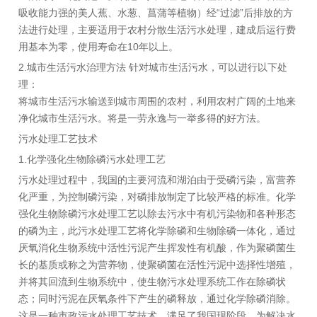
吸收能力强的美人蕉、水葱、菖蒲等植物）经“过滤”后排放的方
法进行处理，主要适用于农村分散生活污水处理，建成后运行费
用基本为零，使用寿命在10年以上。
2.城市生活污水治理方法 针对城市生活污水，可以进行以下处
理：
将城市生活污水输送到城市周围的农村，利用农村广阔的土地来
净化城市生活污水。将是一劳永逸与一举多得的好方法。
污水处理工艺技术
1.化学强化生物除磷污水处理工艺
污水处理过程中，我国的主要河流和湖泊由于受磷污染，富营养
化严重，为控制磷污染，对磷排放制定了比较严格的标准。化学
强化生物除磷污水处理工艺以除去污水中有机污染物和各种形态
的磷为主，此污水处理工艺将化学除磷和生物除磷一体化，通过
厌氧消化生物系统中活性污泥产生挥发性有机酸，作为聚磷菌生
长的基质或称之为营养物，使聚磷菌在活性污泥中选择性增殖，
并将其回流到生物系统中，使生物污水处理系统工作在除磷状
态；同时污泥在厌氧条件下产生的磷释放，通过化学除磷消除。
这是一种市政污水处理工艺技术，满足了我国现阶段，为解决水