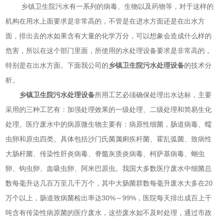
乡镇卫生院污水有一系列的病毒、生物以及药物等，对于这样的
机构在用水上面要求是非常高的，不管是在进水方面还是在出水方
面，排出去的水如果含有大量的化学万分，可以想象会造成什么样的
危害，所以在这个部门里面，所使用的水处理设备要求是非常高的，
特别是在出水方面。下面我公司的
乡镇卫生院污水处理设备
的技术分
析。
乡镇卫生院污水处理设备
所用工艺必须确保处理出水达标，主要
采用的三种工艺有：加强处理效果的一级处理、二级处理和简易生化
处理。医疗废水中的病原微生物主要有：病原性细菌，肠道病毒、蠕
虫卵和原虫四类。具体包括沙门氏菌属痢疾杆菌、霍乱弧菌、致病性
大肠杆菌、传染性肝炎病毒、脊髓灰质炎病毒、柯萨基病毒、蛔虫
卵、钩虫卵、血吸虫卵、阿米巴原虫。我国大多数医疗废水中细菌总
数每毫升达几百万至几千万个，其中大肠菌群数每毫升废水大多在20
万个以上，肠道致病菌检出率达30%～99%，医院每天排出成百上千
吨含有传染性病原菌的医疗废水，这些废水如不及时处理，通过市政