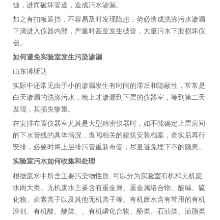
蚀，进而破坏管道，造成污水渗漏。
加之有扣板遮挡，不容易及时发现隐患，势必造成洗涤污水渗漏
下滴进入仪器内部，严重时甚至发生破管，大量污水下泄损坏仪
器。
如何避免实验室发生污染渗漏
山东博斯达
实际中还常见由于小的渗漏发生有时间的滞后和隐蔽性，常常是
白天渗漏的洗涤污水，晚上才渗漏到下层的仪器室，等到第二天
发现，其损失惨重。
在安排布置仪器室尤其是大型精密仪器时，如不能确定上层房间
的下水管线的具体情况，查阅相关的建筑安装档案，查实后再行
安排，必要时将上层排污管重新布管，尽量避免埋下不的隐患。
实验室污水如何收集和处理
,
根据废水中所含主要污染物性质
可以分为实验室有机和无机废
水两大类。无机废水主要含有重金属、重金属络合物、酸碱、硫
化物、卤素离子以及其他无机离子等。有机废水含有常用的有机
溶剂、有机酸、醚类、、有机磷化合物、酚类、石油类、油脂类