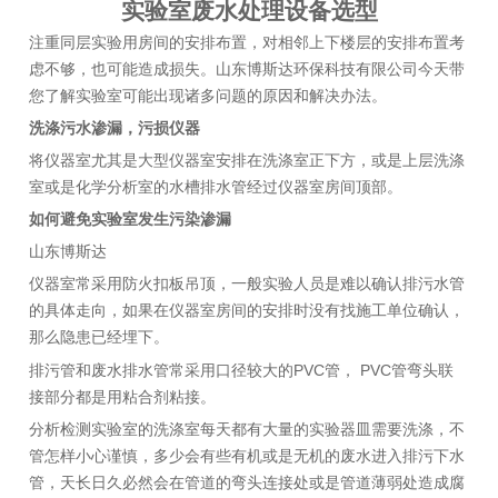
实验室废水处理设备选型
注重同层实验用房间的安排布置，对相邻上下楼层的安排布置考
虑不够，也可能造成损失。山东博斯达环保科技有限公司今天带
您了解实验室可能出现诸多问题的原因和解决办法。
洗涤污水渗漏，污损仪器
将仪器室尤其是大型仪器室安排在洗涤室正下方，或是上层洗涤
室或是化学分析室的水槽排水管经过仪器室房间顶部。
如何避免实验室发生污染渗漏
山东博斯达
仪器室常采用防火扣板吊顶，一般实验人员是难以确认排污水管
的具体走向，如果在仪器室房间的安排时没有找施工单位确认，
那么隐患已经埋下。
PVC
PVC
排污管和废水排水管常采用口径较大的
管，
管弯头联
接部分都是用粘合剂粘接。
分析检测实验室的洗涤室每天都有大量的实验器皿需要洗涤，不
管怎样小心谨慎，多少会有些有机或是无机的废水进入排污下水
管，天长日久必然会在管道的弯头连接处或是管道薄弱处造成腐