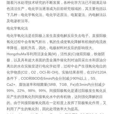
随着污水处理技术研究的不断发展，各种化学方法已不能满足绿
色清洁生产，电化学法逐渐成为目前研究领域的，其主要包括以
下几种：电化学氧化法、电化学还原法、电絮凝法、内电解法以
及电渗析法等。
电化学氧化法
电化学氧化法是在阳极上发生直接电解反应失去电子。直接阳极
氧化过程中会有氧气析出，氧的生成使氧化降解有机物的电流效
率降低，能耗升高，因此，电极材料对反应的影响很大。
HongzhuMa等利用活泼金属(M)，活性炭(C)做双阳极，铁做阴
极，以及具有超大表面的贵金属作催化剂对油田采出水和原油分
离出的水在实验室进行电化学处理，过程中会产生强氧化电位的
化学物质(Cl2，O2，OCl-和·OH)。实验结果表明，在15V/120A
条件下，COD和BOD在6min内会分别减少90%以上，SS、
Ca2+、腐蚀速率和细菌量(SRB、TGB、Fe)在3min内分别减少
99%、22%、98%、99%。间接阳极氧化是通过阳极发生氧化反
应产生的强氧化剂间接氧化水中的有机物，达到强化降解的目
的。由于间接阳极氧化既在一定程度上发挥了阳极氧化作用，又
利用了产生的氧化剂，因此处理效率大为提高。