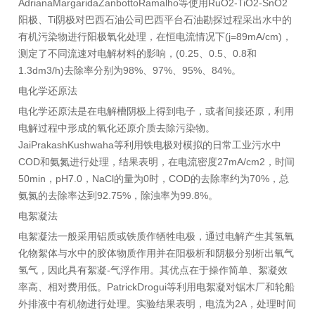
AdrianaMargaridaZanbottoRamalho等使用RuO2-TiO2-SnO2
阳极、Ti阴极对巴西石油公司巴西平台石油勘探过程采出水中的
有机污染物进行阳极氧化处理，在恒电流情况下(j=89mA/cm)，
测定了不同流速对电解材料的影响，(0.25、0.5、0.8和
1.3dm3/h)去除率分别为98%、97%、95%、84%。
电化学还原法
电化学还原法是在电解槽阴极上得到电子，或者间接还原，利用
电解过程中形成的氧化还原介质去除污染物。
JaiPrakashKushwaha等利用铁电极对模拟的日常工业污水中
COD和氨氮进行处理，结果表明，在电流密度27mA/cm2，时间
50min，pH7.0，NaCl的量为0时，COD的去除率约为70%，总
氨氮的去除率达到92.75%，除浊率为99.8%。
电絮凝法
电絮凝法一般采用铝质或铁质作牺牲电极，通过电解产生其氢氧
化物絮体与水中的胶体物质作用并在阳极析和阴极分别析出氧气
氢气，因此具有絮凝-气浮作用。其优点在于操作简单、絮凝效
率高、相对费用低。PatrickDrogui等利用电絮凝对锯木厂和轮船
外排液中有机物进行处理。实验结果表明，电流为2A，处理时间