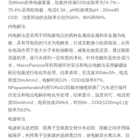
为90min的单电极絮凝，轮船外排液COD去除率为74.7%～
75.4%;采用铅电极，电流0.3A，pH快速增加pH，20min时
COD、浊度和油的去除率分别为56%、86%和90%。
内电解法
内电解法是采用不同电极电位的两种金属或金属和非金属为电
极，具有导电性的污水为电解质，行成无数微小的原电池，从而
在电场作用下使大分子有机物断链，难氧化物质还原，通过吸附
混凝机理，使污水得到一定程度的净化。针对含酸性蓝的合成污
水，MarcoPanizza等利用循环伏安法和电位电解法采用掺硼金
刚石电极进行电化学处理。结果表明，在流速300dm3/h，电流
密度20mA/cm2，电解时间12h，COD去除率97%。
NPapastefanakis利用Ti/RuO2阳极对橄榄研磨厂污水进行循环
伏安法和电位电解的电化学处理，结果显示，温度30℃，电流密
度50mA/cm2，电荷传递28Ah/L，时间6h，COD(1220mg/L)去
除率为52%。
电渗析法
电渗析法是把阴、阳离子交换膜交替分布在阳、阴极之间并用隔
板隔开，利用离子交换膜的选择透过性，使电解质分离出来。目