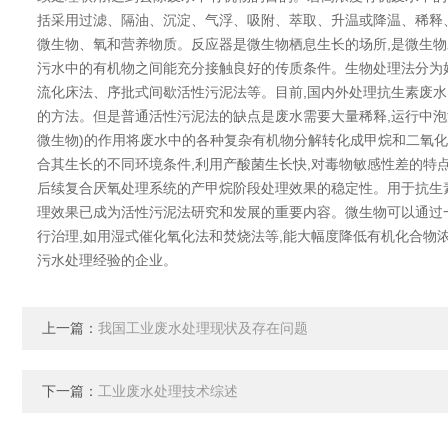
括采用过滤、隔油、沉淀、气浮、吸附、萃取、升温或降温、稀释
微生物、氧和营养物质。反应器是微生物栖息生长的场所,是微生物
污水中的有机物之间能充分接触良好的传质条件。生物处理法分为
流化床法、序批式间歇活性污泥法等。目前,国内外处理抗生素废水
的方法。但是普通活性污泥法的缺点是废水需要大量稀释,运行中泡
微生物)的作用将废水中的各种复杂有机物分解转化成甲烷和二氧化
合其生长的不同环境条件,利用产酸菌生长快,对毒物敏感性差的特
后续复合厌氧处理系统的产甲烷阶段处理效果的稳定性。用于抗生素废
理效果已成为活性污泥法研究和发展的重要内容。微生物可以通过一
行治理,如用湿式催化氧化法和焚烧法等,能大幅度降低有机化合物
污水处理经验的企业。
上一篇：
我国工业废水处理现状及存在问题
下一篇：
工业废水处理技术综述