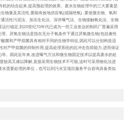
机的结合起来,提高预处理的效果。废水生物处理中的三大要素是:
物量及其活性,要能有效地供应氧(或隔绝氧) ,要使微生物、氧和
普通活性污泥法、加压生化法、深井曝气法、生物接触氧化法、生物
运行稳定,到20世纪70年代已成为一些工业发达的制药厂普遍采用
级处理。厌氧生物法是指在无分子氧条件下通过厌氧微生物(包括兼性
产酸菌和产甲烷菌具有相对不同的生物学特征,因此可以分别构造适
性对产甲烷菌的抑制作用,提高处理系统的抗冲击负荷能力,进而保证
BF)等。因此近年来,改进曝气方法和微生物固定技术以提高废水的处
度较高又难以降解,直接采用生物技术不可能,这时可采用物化法进
药废水需要处理的单位，也可以到污水宝项目服务平台咨询具备类似