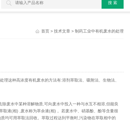
>
> 制药工业中有机废水的处理
首页
技术文章
见的处理这种高浓度有机废水的方法有:溶剂萃取法、吸附法、生物法、
去除废水中某种溶解物质,可向废水中投入一种与水互不相溶,但能良
液(相) ,废水称为萃余液(相) 。若废水中、硝基酚、酚等含量很
物质均可用萃取法回收。萃取过程达到平衡时,污染物在萃取相中的