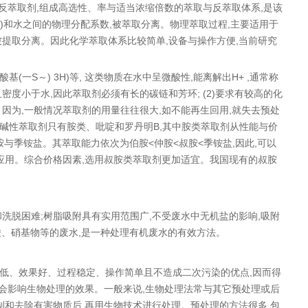
反萃取剂,组成高选性、率与适当浓缩倍数的萃取与反萃取体系,是该
和水之间的物理分配系数,被萃取分离。物理萃取过程,主要适用于
提取分离。因此化学萃取体系比较简单,设备与操作方便,当前研究
一S～) 3H)等, 这类物质在水中呈微酸性,能离解出H+ ,通常称
,且密度小于水,因此萃取剂必须有长的碳链和芳环; (2)要求有较高的化
用。因为,一般情况萃取剂的用量往往很大,如不能再生回用,就失去预处
用的碱性萃取剂只有胺类、吡啶和罗丹明B,其中胺类萃取剂从性能与价
叔胺与季铵盐。其萃取能力依次为伯胺<仲胺<叔胺<季铵盐,因此,可以
下应用。综合价格因素,选用叔胺类萃取剂更加适宜。我国现有的叔胺
洗脱困难;树脂吸附具有实用范围广,不受废水中无机盐的影响,吸附
酸、硝基物等的废水,是一种处理有机废水的有效方法。
低、效果好、过程稳定、操作简单且不造成二次污染的优点,因而得
则会影响生物处理的效果。一般来说,生物处理法常与其它预处理或后
制和去除有害物质后,再用生物技术进行处理。预处理的方法很多,包