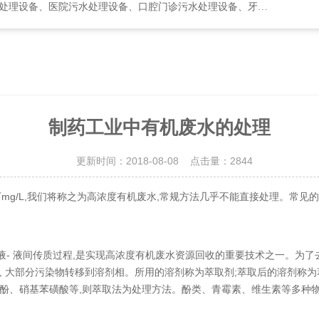
水处理设备、口腔门诊污水处理设备、牙科诊所污水处理设备、次氯酸发生器
制药工业中有机废水的处理
更新时间：2018-08-08 点击量：
2844
mg/L,我们将称之为高浓度有机废水,常规方法几乎不能直接处理。常
- 液间传质过程,是实现高浓度有机废水资源回收的重要技术之一。为了
 大部分污染物转移到溶剂相。所用的溶剂称为萃取剂;萃取后的溶剂称为萃取
酚、硝基苯磺酸等,则萃取法为处理方法。酚类、青霉素、维生素等多种