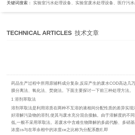
关键词搜索：
实验室污水处理设备、实验室废水处理设备、医疗污水处理设备、医院污
TECHNICAL ARTICLES
技术文章
药品生产过程中所用原辅料成分复杂,反应产生的废水COD高达几万
膜分离法、氧化法、焚烧法。下面主要探讨一下前三种处理方法。
1 溶剂萃取法
溶剂萃取法是利用溶质在两种不互溶的液相间分配性质的差异实现液
好溶解污染物的溶剂,使其与废水充分混合接触。由于溶解度的不同,
低,一般不采用萃取法。若废水中含难生物降解的多卤代酚、多硝基
浓度cs与在萃余相中的浓度ce之比称为分配系数E,即