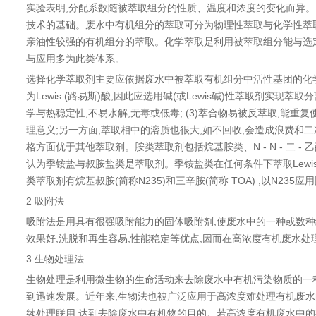
实验表明,分配系数随被萃取组分的性质、温度和浓度的变化而异。
技术的基础。废水中有机组分的萃取可分为物理性萃取与化学性萃取
亲油性较强的有机组分的萃取。化学萃取是利用被萃取组分能与选定
与应用多为此类体系。
选择化学萃取剂主要应依据废水中被萃取有机组分中活性基团的化学性质, 
为Lewis (路易斯)酸,因此应选用碱(或Lewis碱)性萃取剂实
学与热稳定性,不易水解,无毒或低毒; (3)萃合物易被反萃取,能
理意义;另一方面,萃取相中的溶质也很大,如不回收,会造成浪费和
格方面优于其他萃取剂。胺类萃取剂包括烷基胺类、N - N - 二
认为季铵盐与叔胺盐类是萃取剂。季铵盐类在任何条件下萃取Lew
类萃取剂有烷基叔胺(简称N235)和三辛胺(简称 TOA) ,以N235
2 吸附法
吸附法是用具有很强吸附能力的固体吸附剂,使废水中的一种或数种
效果好,洗脱和再生容易,性能稳定等优点,因而在高浓度有机废水
3 生物处理法
生物处理是利用微生物的生命活动来去除废水中有机污染物质的一
到迅速发展。近年来,生物法也被广泛应用于高浓度难处理有机废水
续处理联用,达到去除废水中有机物的目的。若高浓度有机废水中的