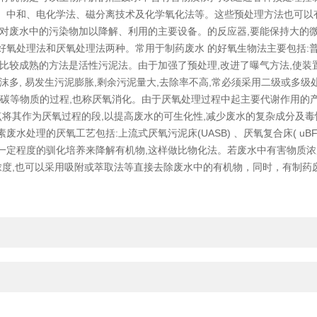
、中和、电化学法、磁分离技术及化学氧化法等。这些预处理方法也可以有
对废水中的污染物加以降解、利用的主要设备。的反应器,要能保持大的微生
好氧处理法和厌氧处理法两种。常用于制药废水 的好氧生物法主要包括:
比较成熟的方法是活性污泥法。由于加强了预处理,改进了曝气方法,使装置
沫多, 易发生污泥膨胀,剩余污泥量大,去除率不高,常必须采用二级或多
碳等物质的过程,也称厌氧消化。由于厌氧处理过程中起主要代谢作用的
点将其作为厌氧过程的段,以提高废水的可生化性,减少废水的复杂成分及毒
水处理的厌氧工艺包括:上流式厌氧污泥床(UASB) 、厌氧复合床( u
定程度的驯化培养来降解有机物,这样做比物化法。若废水中有害物质浓
浓度,也可以采用吸附或萃取法等直接去除废水中的有机物，同时，有制