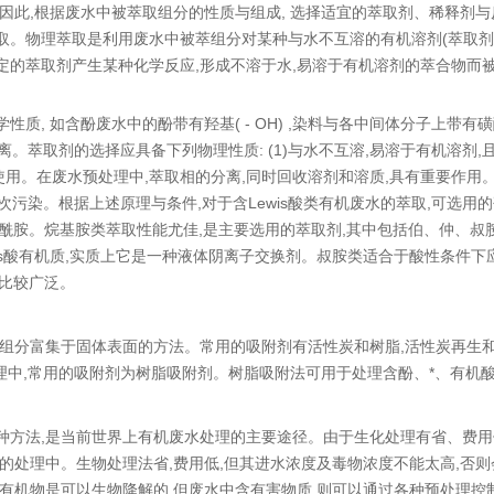
因此,根据废水中被萃取组分的性质与组成, 选择适宜的萃取剂、稀释剂与
。物理萃取是利用废水中被萃组分对某种与水不互溶的有机溶剂(萃取剂)
的萃取剂产生某种化学反应,形成不溶于水,易溶于有机溶剂的萃合物而被
如含酚废水中的酚带有羟基( - OH) ,染料与各中间体分子上带有磺酸基(
现萃取分离。萃取剂的选择应具备下列物理性质: (1)与水不互溶,易溶于有机溶剂
重复使用。在废水预处理中,萃取相的分离,同时回收溶剂和溶质,具有重要作
二次污染。根据上述原理与条件,对于含Lewis酸类有机废水的萃取,可选
 - 乙酰胺。烷基胺类萃取性能尤佳,是主要选用的萃取剂,其中包括伯、仲、
is酸有机质,实质上它是一种液体阴离子交换剂。叔胺类适合于酸性条件
应用比较广泛。
组分富集于固体表面的方法。常用的吸附剂有活性炭和树脂,活性炭再生和
处理中,常用的吸附剂为树脂吸附剂。树脂吸附法可用于处理含酚、*、有机
种方法,是当前世界上有机废水处理的主要途径。由于生化处理有省、费用
的处理中。生物处理法省,费用低,但其进水浓度及毒物浓度不能太高,否
有机物是可以生物降解的,但废水中含有害物质,则可以通过各种预处理控