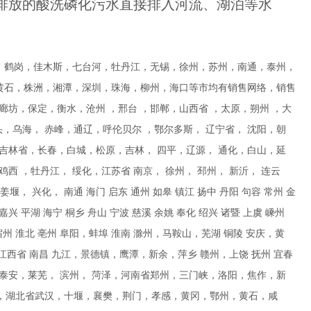
排放的酸洗磷化污水直接排入河流、湖泊等水
，鹤岗，佳木斯，七台河，牡丹江，无锡，徐州，苏州，南通，泰州，
黄石，株洲，湘潭，深圳，珠海，柳州，海口等市均有销售网络，销售
廊坊，保定，衡水，沧州 ，邢台 ，邯郸，山西省 ，太原，朔州 ，大
，乌海， 赤峰，通辽，呼伦贝尔 ，鄂尔多斯， 辽宁省， 沈阳，朝
，吉林省，长春，白城，松原，吉林， 四平，辽源， 通化，白山，延
西 ，牡丹江， 绥化，江苏省 南京， 徐州， 邳州， 新沂， 连云
， 兴化， 南通 海门 启东 通州 如皋 镇江 扬中 丹阳 句容 常州 金
嘉兴 平湖 海宁 桐乡 舟山 宁波 慈溪 余姚 奉化 绍兴 诸暨 上虞 嵊州
肥 宿州 淮北 亳州 阜阳，蚌埠 淮南 滁州，马鞍山，芜湖 铜陵 安庆，黄
江西省 南昌 九江，景德镇，鹰潭，新余，萍乡 赣州，上饶 抚州 宜春
 泰安，莱芜， 滨州， 菏泽，河南省郑州，三门峡，洛阳，焦作，新
店，湖北省武汉，十堰，襄樊，荆门，孝感，黄冈，鄂州，黄石，咸