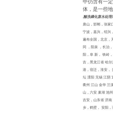
中仍含有一定
体，是一些地
,酸洗磷化废水处理
唐山，邯郸，张家
宁波，嘉兴，绍兴
遍布全国，北京，天
同 ，阳泉 ，长治
阳，阜 新， 铁岭
吉，黑龙江省 哈尔
港，宿迁，淮安， 盐
坛 溧阳 无锡 江阴 
衢州 江山 金华 兰
山，六安 巢湖 池
吉安，山东省 济南
乡，鹤壁， 安阳