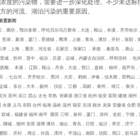
浓度的污染物，需要进一步深化处理。不少未达标
方的河流、湖泊污染的重要原因。
装置新闻
口，廊坊，鄂尔多斯，呼伦贝尔乌兰察布，大连，鞍山，本溪，齐齐哈尔
，芜湖，巢湖，厦门，景德镇，鹰潭，上饶，青岛，潍坊，开封，洛阳，
津，上海 ，重庆，河北省，石家庄，张家口 ，承德 ，秦皇岛 ，唐山 ，
，晋城，忻州，晋中，临汾，吕梁，运城，内蒙古自治区，呼和浩特 ，包头
，抚顺， 本溪， 辽阳，鞍山，丹东，大连，营口，盘锦， 锦州，葫芦岛
滨 ，七台河， 齐齐哈尔， 黑河，大庆， 鹤岗，伊春，佳木斯，双鸭山，鸡
城， 东台，大丰，扬州， 仪征， 江都 ，高邮， 泰州， 靖江， 泰兴， 姜堰
宜兴 苏州 吴江 昆山 太仓 常熟 张家港 浙江省 杭州 临安 富阳 建德 湖州 
溪 永康 义乌 东阳 台州 临海 温岭 温州 瑞安 乐清 丽水 龙泉 安徽省 合
州 宣城，福建省 福州 南平 莆田 三明，泉州，厦门，漳州，龙岩，宁德，
，聊城，德州 东营 淄博 潍坊，烟台，青岛，日照，临沂，枣庄，济宁，
，濮阳， 开封 ，商丘，许昌，漯河， 平顶山，南阳，信阳，周口，驻马