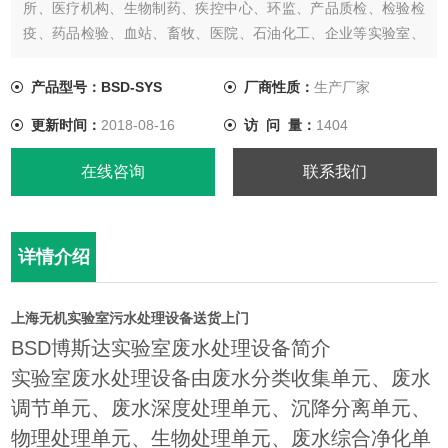
所、医疗机构、生物制药、疾控中心、环监、产品质检、检验检
疫、药品检验、血站、畜牧、医院、石油化工、企业等实验室、
化验室废水处理，经过处理后废水达到废水综合排放标准
【GB8978-1996】中的一级、二级、三级标准，处理后的污水可
产品型号：BSD-SYS
厂商性质：
生产厂家
排入市政污水管网，也可以通过再处理工艺把处理后的废水进行
更新时间：
2018-08-16
访 问 量：
1404
再利用。
在线咨询
联系我们
详情介绍
上海无机实验室污水处理设备送货上门
BSD博斯达实验室废水处理设备简介
实验室废水处理设备由废水分类收集单元、废水
调节单元、废水深度处理单元、沉降分离单元、
物理处理单元、生物处理单元、废水综合净化单