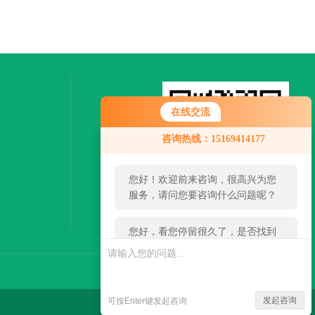
在线交流
您好！欢迎前来咨询，很高兴为您
咨询热线：15169414177
服务，请问您要咨询什么问题呢？
您好，看您停留很久了，是否找到
了需求产品，您可以直接在线与我
联系！
扫一扫，关注微信
发起咨询
可按Enter键发起咨询
技术支持：
环保在线
管理登陆
sitemap.xml