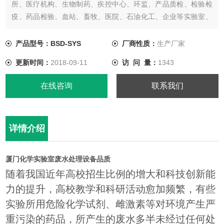
所、医疗机构、生物制药、疾控中心、环监、产品质检、检验检
疫、药品检验、血站、畜牧、医院、石油化工、企业等实验室、
化验室废水处理，经过处理后废水达到废水综合排放标准
【GB8978-1996】中的一级、二级、三级标准，处理后的污水可
产品型号：BSD-SYS
厂商性质：
生产厂家
排入市政污水管网，也可以通过再处理工艺把处理后的废水进行
更新时间：
2018-09-11
访 问 量：
1343
再利用。
在线咨询
联系我们
详情介绍
厦门化学实验室废水处理设备品质
随着我国近年高校招生比例的增大和科技创新能
力的提升，高校教学和科研活动愈加频繁，有些
实验所用危险化学试剂、雌激素等对环境产生严
重污染的药品，所产生的废水多半未经过任何处