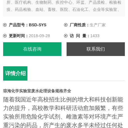
所、医疗机构、生物制药、疾控中心、环监、产品质检、检验检
疫、药品检验、血站、畜牧、医院、石油化工、企业等实验室、
化验室废水处理，经过处理后废水达到废水综合排放标准
【GB8978-1996】中的一级、二级、三级标准，处理后的污水可
产品型号：BSD-SYS
厂商性质：
生产厂家
排入市政污水管网，也可以通过再处理工艺把处理后的废水进行
更新时间：
2018-09-28
访 问 量：
1433
再利用。
在线咨询
联系我们
详情介绍
琼海化学实验室废水处理设备规格齐全
随着我国近年高校招生比例的增大和科技创新能
力的提升，高校教学和科研活动愈加频繁，有些
实验所用危险化学试剂、雌激素等对环境产生严
重污染的药品，所产生的废水多半未经过任何处