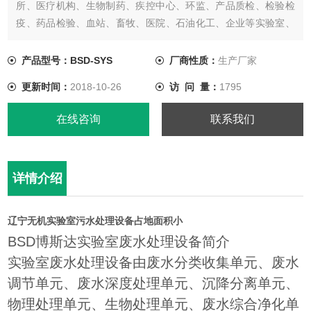
所、医疗机构、生物制药、疾控中心、环监、产品质检、检验检
疫、药品检验、血站、畜牧、医院、石油化工、企业等实验室、
化验室废水处理，经过处理后废水达到废水综合排放标准
【GB8978-1996】中的一级、二级、三级标准，处理后的污水可
产品型号：BSD-SYS
厂商性质：
生产厂家
排入市政污水管网，也可以通过再处理工艺把处理后的废水进行
更新时间：
2018-10-26
访 问 量：
1795
再利用。
在线咨询
联系我们
详情介绍
辽宁无机实验室污水处理设备占地面积小
BSD博斯达实验室废水处理设备简介
实验室废水处理设备由废水分类收集单元、废水
调节单元、废水深度处理单元、沉降分离单元、
物理处理单元、生物处理单元、废水综合净化单