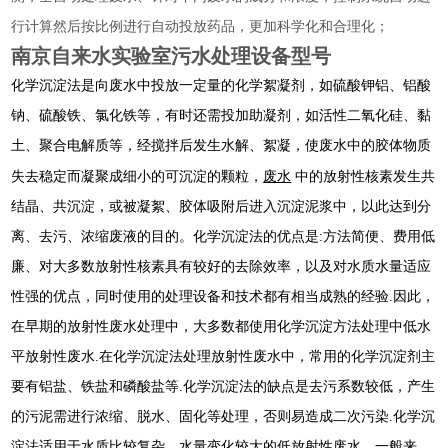
行计算然后按比例进行自动投放药品，更加科学化和合理化；
南京自来水实验室污水处理设备型号
化学沉淀法是向废水中投放一定量的化学絮凝剂，如硫酸钾铝、铝酸
钠、硫酸铁、氯化铁等，有时还需投加助凝剂，如活性二氧化硅、黏
土、聚合电解质等，经搅拌后发生水解、絮凝，使废水中的胶体物质
废水
失去稳定而凝聚成细小的可沉淀的颗粒，
中的放射性核素发生共
结晶、共沉淀，或被凝絮、胶体吸附后进入沉淀泥浆中，以此达到分
离、去污、浓缩废液的目的。化学沉淀法的优点是:方法简便、费用低
廉、对大多数放射性核素具有较好的去除效率，以及对水质水量适应
性强的优点，同时使用的处理设备和技术都有相当成熟的经验.因此，
在早期的放射性废水处理中，大多数都使用化学沉淀方法处理中低水
平放射性废水.在化学沉淀法处理放射性废水中，常用的化学沉淀剂主
要有铝盐、铁盐和磷酸盐等.化学沉淀法的缺点是去污系数较低，产生
的污泥需进行浓缩、脱水、固化等处理，否则易造成二次污染.化学沉
淀法适用于水质比较复杂、水量变化较大的低放射性废水，一般来