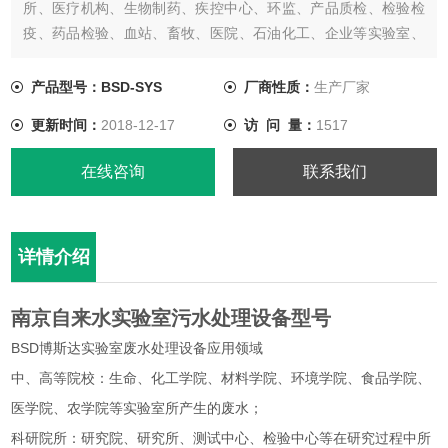
所、医疗机构、生物制药、疾控中心、环监、产品质检、检验检
疫、药品检验、血站、畜牧、医院、石油化工、企业等实验室、
化验室废水处理，经过处理后废水达到废水综合排放标准
【GB8978-1996】中的一级、二级、三级标准，处理后的污水可
产品型号：BSD-SYS
厂商性质：
生产厂家
排入市政污水管网，也可以通过再处理工艺把处理后的废水进行
更新时间：
2018-12-17
访 问 量：
1517
再利用。
在线咨询
联系我们
详情介绍
南京自来水实验室污水处理设备型号
BSD博斯达实验室废水处理设备应用领域
中、高等院校：生命、化工学院、材料学院、环境学院、食品学院、
医学院、农学院等实验室所产生的废水；
科研院所：研究院、研究所、测试中心、检验中心等在研究过程中所