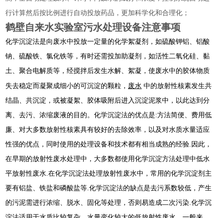
行计算然后按比例进行自动投放药品，更加科学化和合理化；
鹤壁自来水实验室污水处理设备注意事项
化学沉淀法是向废水中投放一定量的化学絮凝剂，如硫酸钾铝、铝酸
钠、硫酸铁、氯化铁等，有时还需投加助凝剂，如活性二氧化硅、黏
土、聚合电解质等，经搅拌后发生水解、絮凝，使废水中的胶体物质
废水
失去稳定而凝聚成细小的可沉淀的颗粒，
中的放射性核素发生共
结晶、共沉淀，或被凝絮、胶体吸附后进入沉淀泥浆中，以此达到分
离、去污、浓缩废液的目的。化学沉淀法的优点是:方法简便、费用低
廉、对大多数放射性核素具有较好的去除效率，以及对水质水量适应
性强的优点，同时使用的处理设备和技术都有相当成熟的经验.因此，
在早期的放射性废水处理中，大多数都使用化学沉淀方法处理中低水
平放射性废水.在化学沉淀法处理放射性废水中，常用的化学沉淀剂主
要有铝盐、铁盐和磷酸盐等.化学沉淀法的缺点是去污系数较低，产生
的污泥需进行浓缩、脱水、固化等处理，否则易造成二次污染.化学沉
淀法适用于水质比较复杂、水量变化较大的低放射性废水，一般来