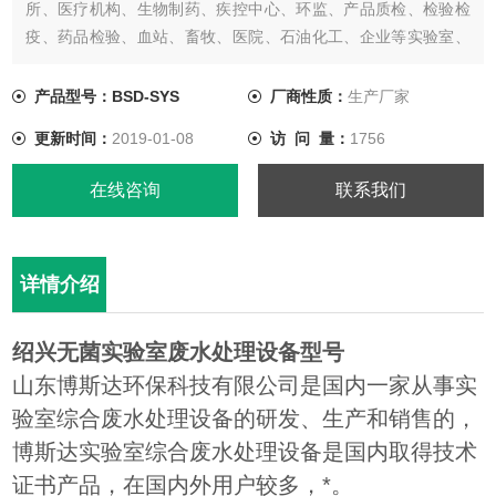
所、医疗机构、生物制药、疾控中心、环监、产品质检、检验检
疫、药品检验、血站、畜牧、医院、石油化工、企业等实验室、
化验室废水处理，经过处理后废水达到废水综合排放标准
【GB8978-1996】中的一级、二级、三级标准，处理后的污水可
产品型号：BSD-SYS
厂商性质：
生产厂家
排入市政污水管网，也可以通过再处理工艺把处理后的废水进行
更新时间：
2019-01-08
访 问 量：
1756
再利用。
在线咨询
联系我们
详情介绍
绍兴无菌实验室废水处理设备型号
山东博斯达环保科技有限公司是国内一家从事实
验室综合废水处理设备的研发、生产和销售的，
博斯达实验室综合废水处理设备是国内取得技术
证书产品，在国内外用户较多，*。