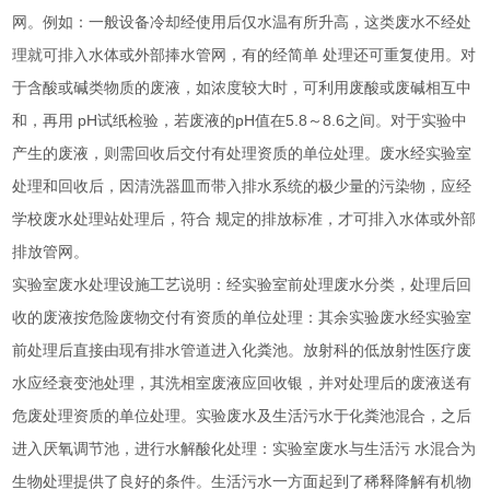
网。例如：一般设备冷却经使用后仅水温有所升高，这类废水不经处
理就可排入水体或外部捧水管网，有的经简单 处理还可重复使用。对
于含酸或碱类物质的废液，如浓度较大时，可利用废酸或废碱相互中
和，再用 pH试纸检验，若废液的pH值在5.8～8.6之间。对于实验中
产生的废液，则需回收后交付有处理资质的单位处理。废水经实验室
处理和回收后，因清洗器皿而带入排水系统的极少量的污染物，应经
学校废水处理站处理后，符合 规定的排放标准，才可排入水体或外部
排放管网。
实验室废水处理设施工艺说明：经实验室前处理废水分类，处理后回
收的废液按危险废物交付有资质的单位处理：其余实验废水经实验室
前处理后直接由现有排水管道进入化粪池。放射科的低放射性医疗废
水应经衰变池处理，其洗相室废液应回收银，并对处理后的废液送有
危废处理资质的单位处理。实验废水及生活污水于化粪池混合，之后
进入厌氧调节池，进行水解酸化处理：实验室废水与生活污 水混合为
生物处理提供了良好的条件。生活污水一方面起到了稀释降解有机物