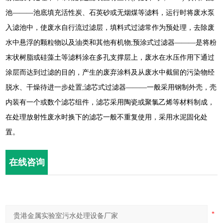
池———池底填充活性炭、石英砂或无烟煤等滤料，运行时将废水泵
入滤池中，使废水自行流过滤层，填料式过滤常作为预处理，去除废
水中悬浮的颗粒物以及油类和其他有机物;预涂式过滤器———是将粉
末状树脂或硅藻土等滤料涂在多孔支撑层上，废水在水压作用下通过
涂层而达到过滤的目的，产生的废弃涂料及从废水中截留的污染物经
脱水、干燥待进一步处置;滤芯式过滤器———一般采用钢制外壳，壳
内装有一个或数个滤芯组件，滤芯采用陶瓷或聚氯乙烯等材料制成，
在处理放射性废水时换下的滤芯一般不重复使用，采用水泥固化处
置。
在线咨询