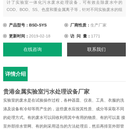
计了实验室一体化污水废水处理设备，可有效去除废水中的
COD、BOD、SS、色度和重金属离子等，针对不同实验废水的组
成成分，采用不同的处理技术及控制系统进行废水处理。产品具
有技术、自动化程度高、无需专人职守、处理效果好、占地面积
产品型号：BSD-SYS
厂商性质：
生产厂家
小、操作管理方便等优点。
更新时间：
2019-02-18
访 问 量：
1771
在线咨询
联系我们
详情介绍
贵港金属实验室污水处理设备厂家
实验室的废水是在试验操作过程，各种器皿、仪表、工具、衣服的洗
涤及设备有冷却等而产生的，这些废水应按其性质、成分等采取不同
的处理方式。有的废水可以回收利用其中有用的物质、有的可以直 接
至外部排水管网、有的则采用适当的方法处理后，然后再排至外部管