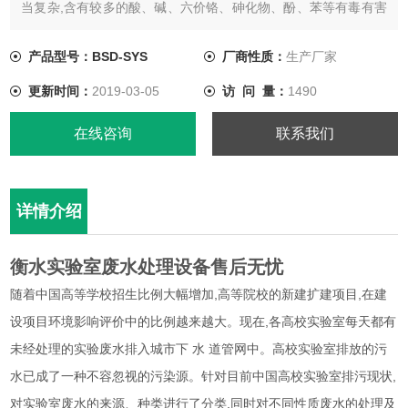
当复杂,含有较多的酸、碱、六价铬、砷化物、酚、苯等有毒有害
的物质,直接排放对人们的生活用水和居住环境势必造成污染,寻找
一种、、节能、环保,适用的化学实验室废水处理工艺已经刻不容
产品型号：BSD-SYS
厂商性质：
生产厂家
缓。
更新时间：
2019-03-05
访 问 量：
1490
在线咨询
联系我们
详情介绍
衡水实验室废水处理设备售后无忧
随着中国高等学校招生比例大幅增加,高等院校的新建扩建项目,在建
设项目环境影响评价中的比例越来越大。现在,各高校实验室每天都有
未经处理的实验废水排入城市下 水 道管网中。高校实验室排放的污
水已成了一种不容忽视的污染源。针对目前中国高校实验室排污现状,
对实验室废水的来源、种类进行了分类,同时对不同性质废水的处理及