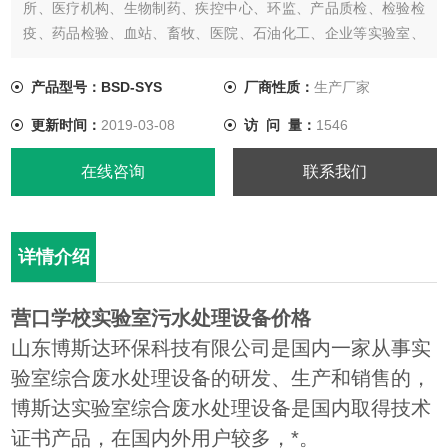
所、医疗机构、生物制药、疾控中心、环监、产品质检、检验检
疫、药品检验、血站、畜牧、医院、石油化工、企业等实验室、
化验室废水处理，经过处理后废水达到废水综合排放标准
【GB8978-1996】中的一级、二级、三级标准，处理后的污水可
产品型号：BSD-SYS
厂商性质：
生产厂家
排入市政污水管网，也可以通过再处理工艺把处理后的废水进行
更新时间：
2019-03-08
访 问 量：
1546
再利用。
在线咨询
联系我们
详情介绍
营口学校实验室污水处理设备价格
山东博斯达环保科技有限公司是国内一家从事实
验室综合废水处理设备的研发、生产和销售的，
博斯达实验室综合废水处理设备是国内取得技术
证书产品，在国内外用户较多，*。