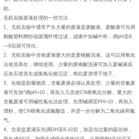
的。
无机实验废液处理的一些方法
1、无机实验中通常产生大量的废液是废酸液。废酸液可先用
耐酸塑料网纱或玻璃纤维过滤，滤液中加碱中和，调pH至6
—8后就可排出。
2、无机实验中含铬废液量大的是废铬酸洗液。这可以用氧化
法使其再生，继续使用。少量的废铬酸洗液可加入废碱液或
石灰石使其生成氢氧化铬沉淀，将此废渣埋于地下。
3、化物是剧毒物质，含氰废液必须认真处理。少量的含氰废
液可先加*调pH>10，再加入几克使CN根氧化分解。量大的
含氰废液可用碱性氯化法处理。先用碱调至PH>10，再加入
漂粉，使CN根氧化成氰酸盐，并进一步分解为二氧化碳和氮
气。
4、含汞盐废液应先调DH至8-10后，加适当过量的硫化钠，
而生成*沉淀，加而生成硫化弧铁沉淀，从而吸附*共沉淀下