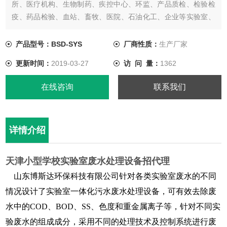
所、医疗机构、生物制药、疾控中心、环监、产品质检、检验检
疫、药品检验、血站、畜牧、医院、石油化工、企业等实验室、
化验室废水处理，经过处理后废水达到废水综合排放标准
【GB8978-1996】中的一级、二级、三级标准，处理后的污水可
产品型号：BSD-SYS
厂商性质：
生产厂家
排入市政污水管网，也可以通过再处理工艺把处理后的废水进行
更新时间：
2019-03-27
访 问 量：
1362
再利用。
在线咨询
联系我们
详情介绍
天津小型学校实验室废水处理设备招代理
山东博斯达环保科技有限公司针对各类实验室废水的不同
情况设计了实验室一体化污水废水处理设备，可有效去除废
水中的COD、BOD、SS、色度和重金属离子等，针对不同实
验废水的组成成分，采用不同的处理技术及控制系统进行废