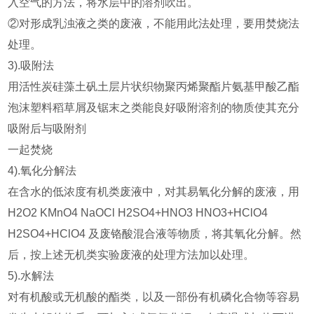
入空气的方法，将水层中的溶剂吹出。
②对形成乳浊液之类的废液，不能用此法处理，要用焚烧法
处理。
3).吸附法
用活性炭硅藻土矾土层片状织物聚丙烯聚酯片氨基甲酸乙酯
泡沫塑料稻草屑及锯末之类能良好吸附溶剂的物质使其充分
吸附后与吸附剂
一起焚烧
4).氧化分解法
在含水的低浓度有机类废液中，对其易氧化分解的废液，用
H2O2 KMnO4 NaOCl H2SO4+HNO3 HNO3+HClO4
H2SO4+HClO4 及废铬酸混合液等物质，将其氧化分解。然
后，按上述无机类实验废液的处理方法加以处理。
5).水解法
对有机酸或无机酸的酯类，以及一部份有机磷化合物等容易