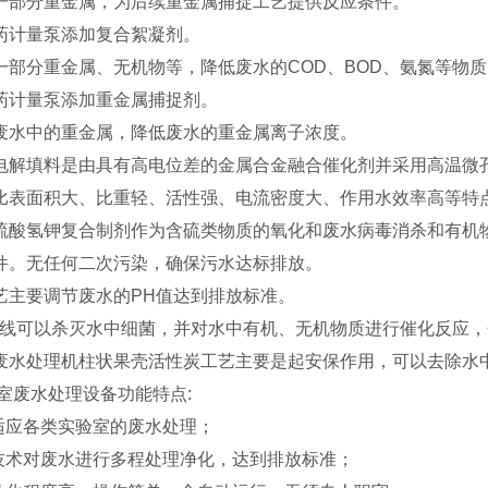
一部分重金属，为后续重金属捕捉工艺提供反应条件。
药计量泵添加复合絮凝剂。
一部分重金属、无机物等，降低废水的COD、BOD、氨氮等物质
药计量泵添加重金属捕捉剂。
废水中的重金属，降低废水的重金属离子浓度。
电解填料是由具有高电位差的金属合金融合催化剂并采用高温微
比表面积大、比重轻、活性强、电流密度大、作用水效率高等特
硫酸氢钾复合制剂作为含硫类物质的氧化和废水病毒消杀和有机
件。无任何二次污染，确保污水达标排放。
艺主要调节废水的PH值达到排放标准。
外线可以杀灭水中细菌，并对水中有机、无机物质进行催化反应，
废水处理机柱状果壳活性炭工艺主要是起安保作用，可以去除水
室废水处理设备功能特点:
可适应各类实验室的废水处理；
的技术对废水进行多程处理净化，达到排放标准；