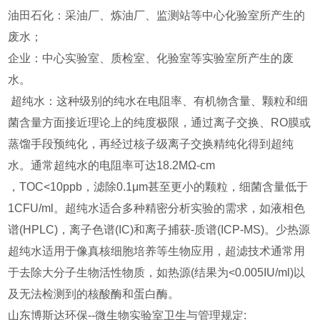
油田石化：采油厂、炼油厂、监测站等中心化验室所产生的
废水；
企业：中心实验室、质检室、化验室等实验室所产生的废
水。
超纯水：这种级别的纯水在电阻率、有机物含量、颗粒和细
菌含量方面接近理论上的纯度极限，通过离子交换、RO膜或
蒸馏手段预纯化，再经过核子级离子交换精纯化得到超纯
水。通常超纯水的电阻率可达18.2MΩ-cm
，TOC<10ppb，滤除0.1μm甚至更小的颗粒，细菌含量低于
1CFU/ml。超纯水适合多种精密分析实验的需求，如液相色
谱(HPLC)，离子色谱(IC)和离子捕获-质谱(ICP-MS)。少热源
超纯水适用于像真核细胞培养等生物应用，超滤技术通常用
于去除大分子生物活性物质，如热源(结果为<0.005IU/ml)以
及无法检测到的核酸酶和蛋白酶。
山东博斯达环保--微生物实验室卫生与管理规定: