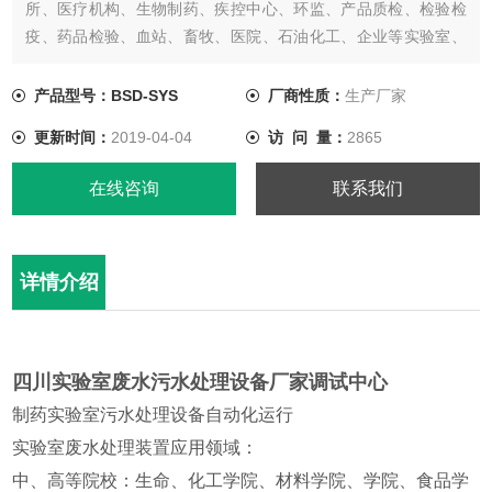
所、医疗机构、生物制药、疾控中心、环监、产品质检、检验检
疫、药品检验、血站、畜牧、医院、石油化工、企业等实验室、
化验室废水处理，经过处理后废水达到废水综合排放标准
【GB8978-1996】中的一级、二级、三级标准，处理后的污水可
产品型号：BSD-SYS
厂商性质：
生产厂家
排入市政污水管网，也可以通过再处理工艺把处理后的废水进行
更新时间：
2019-04-04
访 问 量：
2865
再利用。
在线咨询
联系我们
详情介绍
四川实验室废水污水处理设备厂家调试中心
制药实验室污水处理设备自动化运行
实验室废水处理装置应用领域：
中、高等院校：生命、化工学院、材料学院、学院、食品学