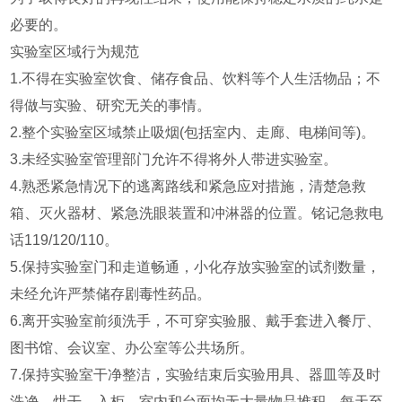
必要的。
实验室区域行为规范
1.不得在实验室饮食、储存食品、饮料等个人生活物品；不
得做与实验、研究无关的事情。
2.整个实验室区域禁止吸烟(包括室内、走廊、电梯间等)。
3.未经实验室管理部门允许不得将外人带进实验室。
4.熟悉紧急情况下的逃离路线和紧急应对措施，清楚急救
箱、灭火器材、紧急洗眼装置和冲淋器的位置。铭记急救电
话119/120/110。
5.保持实验室门和走道畅通，小化存放实验室的试剂数量，
未经允许严禁储存剧毒性药品。
6.离开实验室前须洗手，不可穿实验服、戴手套进入餐厅、
图书馆、会议室、办公室等公共场所。
7.保持实验室干净整洁，实验结束后实验用具、器皿等及时
洗净、烘干、入柜，室内和台面均无大量物品堆积，每天至