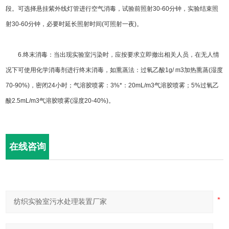
段。可选择悬挂紫外线灯管进行空气消毒，试验前照射30-60分钟，实验结束照
射30-60分钟，必要时延长照射时间(可照射一夜)。
6.终末消毒：当出现实验室污染时，应按要求立即撤出相关人员，在无人情
况下可使用化学消毒剂进行终末消毒，如熏蒸法：过氧乙酸1g/ m3加热熏蒸(湿度
70-90%)，密闭24小时；气溶胶喷雾：3%*：20mL/m3气溶胶喷雾；5%过氧乙
酸2.5mL/m3气溶胶喷雾(湿度20-40%)。
在线咨询