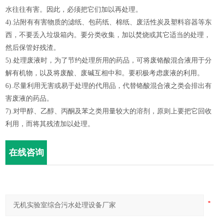
水往往有害。因此，必须把它们加以再处理。
4).沾附有有害物质的滤纸、包药纸、棉纸、废活性炭及塑料容器等东
西，不要丢入垃圾箱内。要分类收集，加以焚烧或其它适当的处理，
然后保管好残渣。
5).处理废液时，为了节约处理所用的药品，可将废铬酸混合液用于分
解有机物，以及将废酸、废碱互相中和。要积极考虑废液的利用。
6).尽量利用无害或易于处理的代用品，代替铬酸混合液之类会排出有
害废液的药品。
7).对甲醇、乙醇、丙酮及苯之类用量较大的溶剂，原则上要把它回收
利用，而将其残渣加以处理。
在线咨询