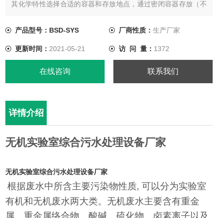
其化学特性选择合适的容器和存放地点，通过密闭容器存放（不
能装太满，3/4即可），不可混合贮存，标明废液种类，贮存时
间，定期处理。
产品型号：BSD-SYS
厂商性质：
生产厂家
更新时间：
2021-05-21
访 问 量：
1372
在线咨询
联系我们
详情介绍
无机实验室综合污水处理设备厂家
无机实验室综合污水处理设备厂家
根据废水中所含主要污染物性质
, 可以分为实验室
有机和无机废水两大类。无机废水主要含有重金
属、重金属络合物、酸碱、硫化物、卤素离子以及