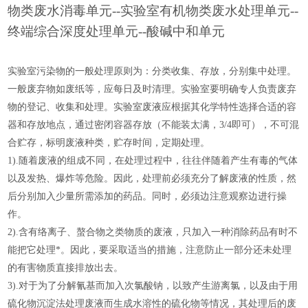
物类废水消毒单元--实验室有机物类废水处理单元--
终端综合深度处理单元--酸碱中和单元
实验室污染物的一般处理原则为：分类收集、存放，分别集中处理。
一般废弃物如废纸等，应每日及时清理。实验室要明确专人负责废弃
物的登记、收集和处理。实验室废液应根据其化学特性选择合适的容
器和存放地点，通过密闭容器存放（不能装太满，3/4即可），不可混
合贮存，标明废液种类，贮存时间，定期处理。
1).随着废液的组成不同，在处理过程中，往往伴随着产生有毒的气体
以及发热、爆炸等危险。因此，处理前必须充分了解废液的性质，然
后分别加入少量所需添加的药品。同时，必须边注意观察边进行操
作。
2).含有络离子、螯合物之类物质的废液，只加入一种消除药品有时不
能把它处理*。因此，要采取适当的措施，注意防止一部分还未处理
的有害物质直接排放出去。
3).对于为了分解氰基而加入次氯酸钠，以致产生游离氯，以及由于用
硫化物沉淀法处理废液而生成水溶性的硫化物等情况，其处理后的废