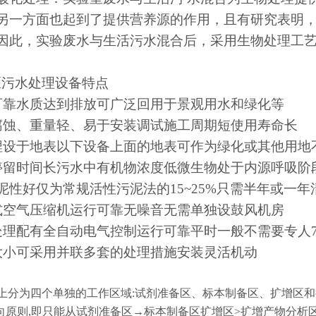
另一方面也起到了提供营养源的作用，且有研究表明
因此，实验废水与生活污水混合后，采用生物处理工
区污水处理设备特点
可靠水质达到排放可广泛回用于景观用水和绿化等
腐蚀、重量轻、易于安装调试施工周期短使用寿命长
埋设于地表以下设备上面的地表可作为绿化或其他用地
停留时间长污水中有机物浓度低微生物处于内源呼吸阶
泥性好仅为常规活性污泥法的15~25%只需半年或一年
式空气压缩机运行可靠无噪音无需单独设鼓风机房
处理配有全自动电气控制运行可靠平时一般不需要专人
大小可采用并联多套的处理措施安装灵活机动
则.上分为四个单独的工作区域:试剂准备区、标本制备区、扩增区
向原则,即只能从试剂准备区→标本制备区扩增区>扩增产物分析