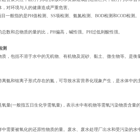
体，对环境与人的健康造成严重危害。
一般指的是PH值检测、SS项检测、氨氮检测、BOD检测和COD检测。
的总数和总物质的量的比，PH偏高，碱性强。PH过低则酸性强。
检测
物质，包括不溶于水中的无机物、有机物及泥砂、黏土、微生物等。是衡
游离氨和铵离子形式存在的氮，可导致水富营养化现象产生，是水体中的
耗氧量(一般指五日生化学需氧量)，表示水中有机物等需氧污染物质含量
样中需要被氧化的还原性物质的量。废水、废水处理厂出水和受污染的水中