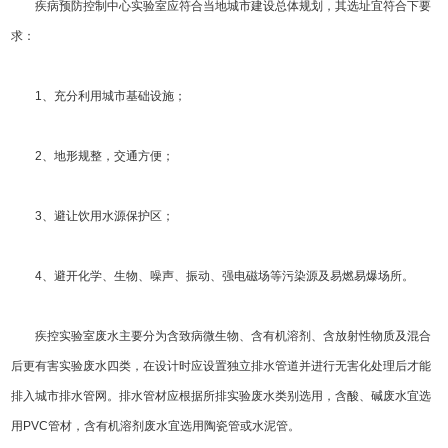
疾病预防控制中心实验室应符合当地城市建设总体规划，其选址宜符合下要
求：
1、充分利用城市基础设施；
2、地形规整，交通方便；
3、避让饮用水源保护区；
4、避开化学、生物、噪声、振动、强电磁场等污染源及易燃易爆场所。
疾控实验室废水主要分为含致病微生物、含有机溶剂、含放射性物质及混合
后更有害实验废水四类，在设计时应设置独立排水管道并进行无害化处理后才能
排入城市排水管网。排水管材应根据所排实验废水类别选用，含酸、碱废水宜选
用PVC管材，含有机溶剂废水宜选用陶瓷管或水泥管。