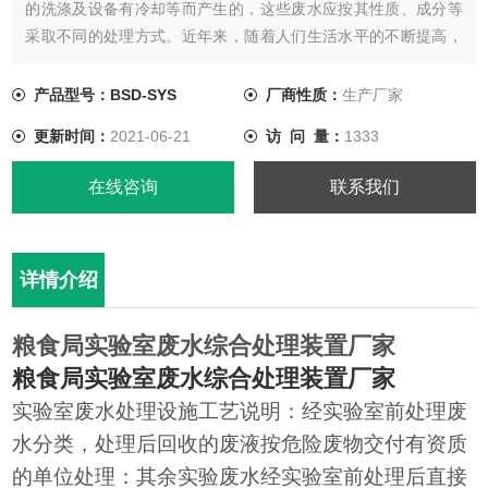
的洗涤及设备有冷却等而产生的，这些废水应按其性质、成分等
采取不同的处理方式。近年来，随着人们生活水平的不断提高，
加强了这个领域的投人和建设，特别是SARS疫情的爆发的发生，
使人们看到CDC在保障人民健康中的重要性，从而促进了各地
产品型号：BSD-SYS
厂商性质：
生产厂家
CDC的建设。
更新时间：
2021-06-21
访 问 量：
1333
在线咨询
联系我们
详情介绍
粮食局实验室废水综合处理装置厂家
粮食局实验室废水综合处理装置厂家
实验室废水处理设施工艺说明：经实验室前处理废
水分类，处理后回收的废液按危险废物交付有资质
的单位处理：其余实验废水经实验室前处理后直接