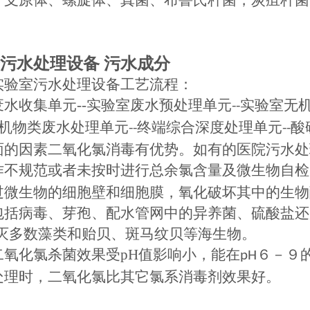
、支原体、螺旋体、真菌、布鲁氏杆菌，炭疽杆菌
污水处理设备
污水成分
实验室污水处理
设备
工艺流程：
废水收集单元
--
实验室废水预处理单元
实验室无
--
机物类废水处理单元
终端综合深度处理单元
酸
--
--
面的因素二氧化氯消毒有优势。如有的医院污水处
作不规范或者未按时进行总余氯含量及微生物自检
过微生物的细胞壁和细胞膜，氧化破坏其中的生物
包括病毒、芽孢、配水管网中的异养菌、硫酸盐还
灭
多数藻类和贻贝、斑马纹贝等海生物。
二氧化氯杀菌效果受
pH
值影响小，能在
６－９
pH
处理时，二氧化氯比其它氯系消毒剂效果好。