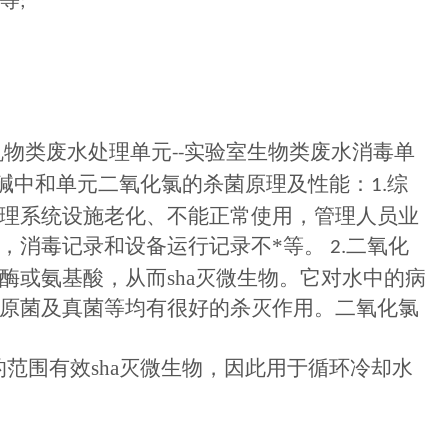
等
;
机物类废水处理单元
实验室生物类废水消毒单
--
碱中和单元二氧化氯的杀菌原理及性能：
综
1.
理系统设施老化、不能正常使用，管理人员业
，消毒记录和设备运行记录不*等。
二氧化
2.
酶或氨基酸，从而
sha
灭
微生物。它对水中的病
原菌及真菌等均有很好的杀灭作用。二氧化氯
的范围有效
sha
灭
微生物，因此用于循环冷却水