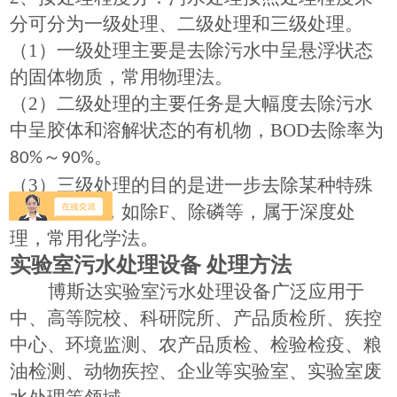
分可分为一
级
处理、二
级
处理和三
级
处理。
（
1
）一
级
处理主要是去除污水中呈悬浮状态
的固体物质，常用物理法。
（
2
）二
级
处理的主要任务是大幅度去除污水
中呈胶体和溶解状态的有机物，
BOD
去除率为
～
。
80%
90%
（3）
三
级
处理的目的是进一步去除某种特殊
的污染物质，如除
F
、除磷等，属于深度处
理，常用化学法。
实验室污水处理设备
处理方法
博斯达实验室污水处理设备
广泛应用于
中、高等院校、科研院所、产品质检所、疾控
中心、环境监测、农产品质检、检验检疫、粮
油检测、动物疾控、企业等实验室、
实验室
废