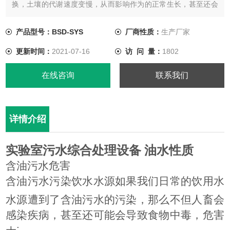
换，土壤的代谢速度变慢，从而影响作为的正常生长，甚至还会
导致作物的死亡，如果含有油渍的作物被人类食用了，对我们的
身体健康也会带来危害。
产品型号：BSD-SYS
厂商性质：
生产厂家
更新时间：
2021-07-16
访 问 量：
1802
在线咨询
联系我们
详情介绍
实验室污水综合处理设备
油水性质
含油污水危害
含油污水污染饮水水源如果我们日常的饮用水
水源遭到了含油污水的污染，那么不但人畜会
感染疾病，甚至还可能会导致食物中毒，危害
;
大