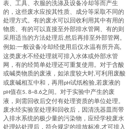
表、工具、衣服的洗涤及设备冷却等而产生
的，这些废水应按其性质、成分等采取不同的
处理方式。有的废水可以回收利用其中有用的
物质、有的可以直接至外部排水管网、有的则
采用适当的方法处理后
然后再排至外部管网。
,
例如
一
般设备冷却经使用后仅水温有所升高
,
:
这类废水不经处理就可排入水体或外部水管
网，有的经简单处理还可重复使用。对于含酸
或碱类物质的废液，如浓度较大时
可利用废酸
,
或废碱相互中和，再用
试纸检验
若废液的
pH
,
值在
之间。对于实验中产生的废
pH
5. 8~8.6
液，则需回收后交付有处理资质的单位处理。
废水经实验室处理和回收后，因清洗器皿而带
入排水系统的极少量的污染物，应经学校废水
处理站处理后，符合规定的排放标准
才可排入
,