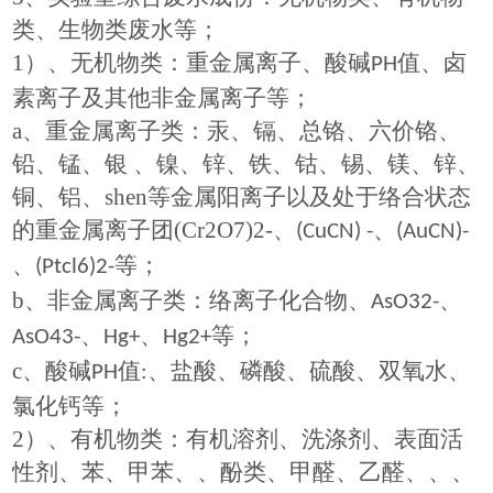
类、生物类废水等；
1
）、无机物类：重金属离子、酸碱
值、卤
PH
素离子及其他非金属离子等；
a
、重金属离子类：汞、镉、总铬、六价铬、
铅、锰、银 、镍、锌、铁、钴、锡、镁、锌、
铜、铝、
shen
等金属阳离子以及处于络合状态
的重金属离子团
(Cr2O7)2-
、
、
(CuCN) -
(AuCN)-
、
等；
(Ptcl6)2-
b
、非金属离子类：络离子化合物、
、
AsO32-
、
、
等；
AsO43-
Hg+
Hg2+
c
、酸碱
值
、盐酸、磷酸、硫酸、双氧水、
PH
:
氯化钙等；
2
）、有机物类：有机溶剂、洗涤剂、表面活
性剂、苯、甲苯、、酚类、甲醛、乙醛、、、