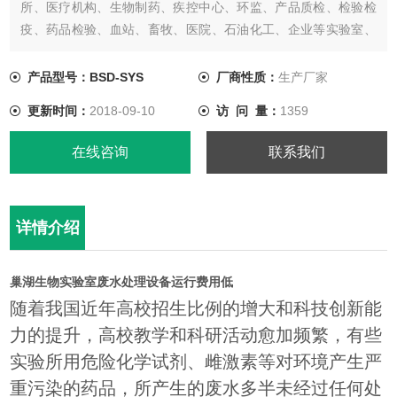
所、医疗机构、生物制药、疾控中心、环监、产品质检、检验检
疫、药品检验、血站、畜牧、医院、石油化工、企业等实验室、
化验室废水处理，经过处理后废水达到废水综合排放标准
【GB8978-1996】中的一级、二级、三级标准，处理后的污水可
产品型号：BSD-SYS
厂商性质：
生产厂家
排入市政污水管网，也可以通过再处理工艺把处理后的废水进行
更新时间：
2018-09-10
访 问 量：
1359
再利用。
在线咨询
联系我们
详情介绍
巢湖生物实验室废水处理设备运行费用低
随着我国近年高校招生比例的增大和科技创新能
力的提升，高校教学和科研活动愈加频繁，有些
实验所用危险化学试剂、雌激素等对环境产生严
重污染的药品，所产生的废水多半未经过任何处