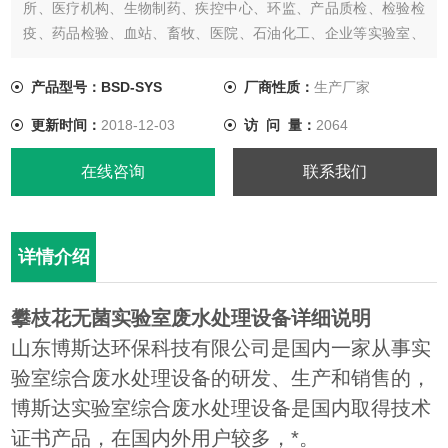
所、医疗机构、生物制药、疾控中心、环监、产品质检、检验检
疫、药品检验、血站、畜牧、医院、石油化工、企业等实验室、
化验室废水处理，经过处理后废水达到废水综合排放标准
【GB8978-1996】中的一级、二级、三级标准，处理后的污水可
产品型号：BSD-SYS
厂商性质：
生产厂家
排入市政污水管网，也可以通过再处理工艺把处理后的废水进行
更新时间：
2018-12-03
访 问 量：
2064
再利用。
在线咨询
联系我们
详情介绍
攀枝花无菌实验室废水处理设备详细说明
山东博斯达环保科技有限公司是国内一家从事实
验室综合废水处理设备的研发、生产和销售的，
博斯达实验室综合废水处理设备是国内取得技术
证书产品，在国内外用户较多，*。