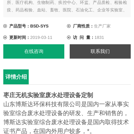
所、医疗机构、生物制药、疾控中心、环监、产品质检、检验检
疫、药品检验、血站、畜牧、医院、石油化工、企业等实验室、
化验室废水处理，经过处理后废水达到废水综合排放标准
【GB8978-1996】中的一级、二级、三级标准，处理后的污水可
产品型号：BSD-SYS
厂商性质：
生产厂家
排入市政污水管网，也可以通过再处理工艺把处理后的废水进行
更新时间：
2019-03-11
访 问 量：
1831
再利用。
在线咨询
联系我们
详情介绍
枣庄无机实验室废水处理设备定制
山东博斯达环保科技有限公司是国内一家从事实
验室综合废水处理设备的研发、生产和销售的，
博斯达实验室综合废水处理设备是国内取得技术
证书产品，在国内外用户较多，*。