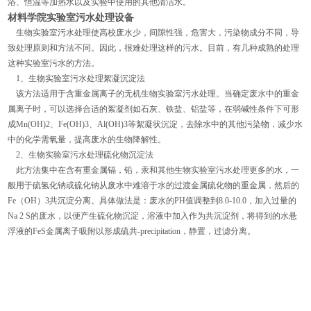
浴、恒温等加热水以及实验中使用的其他清洁水。
材料学院实验室污水处理设备
生物实验室污水处理使高校废水少，间隙性强，危害大，污染物成分不同，导
致处理原则和方法不同。因此，很难处理这样的污水。目前，有几种成熟的处理
这种实验室污水的方法。
1、生物实验室污水处理絮凝沉淀法
该方法适用于含重金属离子的无机生物实验室污水处理。当确定废水中的重金
属离子时，可以选择合适的絮凝剂如石灰、铁盐、铝盐等，在弱碱性条件下可形
成Mn(OH)2、Fe(OH)3、Al(OH)3等絮凝状沉淀，去除水中的其他污染物，减少水
中的化学需氧量，提高废水的生物降解性。
2、生物实验室污水处理硫化物沉淀法
此方法集中在含有重金属镉，铅，汞和其他生物实验室污水处理更多的水，一
般用于硫氢化钠或硫化钠从废水中难溶于水的过渡金属硫化物的重金属，然后的
Fe（OH）3共沉淀分离。具体做法是：废水的PH值调整到8.0-10.0，加入过量的
Na 2 S的废水，以便产生硫化物沉淀，溶液中加入作为共沉淀剂，将得到的水悬
浮液的FeS金属离子吸附以形成硫共-precipitation，静置，过滤分离。