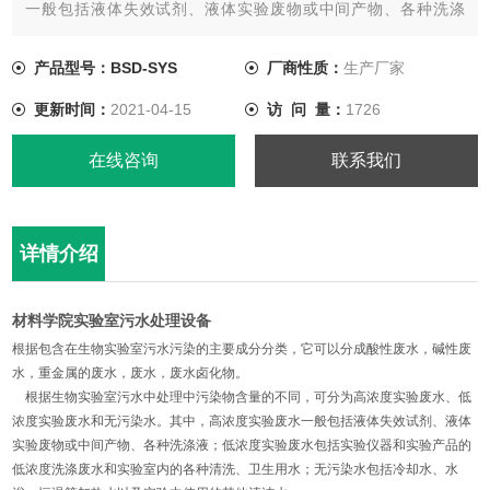
一般包括液体失效试剂、液体实验废物或中间产物、各种洗涤
液；低浓度实验废水包括实验仪器和实验产品的低浓度洗涤废水
和实验室内的各种清洗、卫生用水；无污染水包括冷却水、水
产品型号：BSD-SYS
厂商性质：
生产厂家
浴、恒温等加热水以及实验中使用的其他清洁水。
更新时间：
2021-04-15
访 问 量：
1726
在线咨询
联系我们
详情介绍
材料学院实验室污水处理设备
根据包含在生物实验室污水污染的主要成分分类，它可以分成酸性废水，碱性废
水，重金属的废水，废水，废水卤化物。
根据生物实验室污水中处理中污染物含量的不同，可分为高浓度实验废水、低
浓度实验废水和无污染水。其中，高浓度实验废水一般包括液体失效试剂、液体
实验废物或中间产物、各种洗涤液；低浓度实验废水包括实验仪器和实验产品的
低浓度洗涤废水和实验室内的各种清洗、卫生用水；无污染水包括冷却水、水