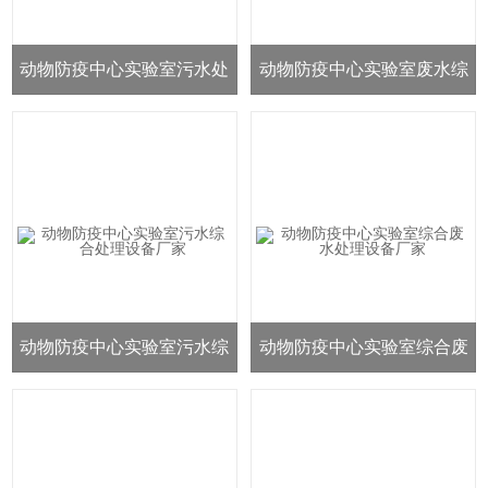
动物防疫中心实验室污水处
动物防疫中心实验室废水综
理装置厂家
合处理设备厂家
动物防疫中心实验室污水综
动物防疫中心实验室综合废
合处理设备厂家
水处理设备厂家