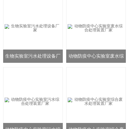
生物实验室污水处理设备厂
动物防疫中心实验室废水综
家
合处理装置厂家